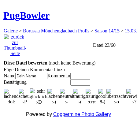
PugBowler
Galerie
>
Borussia Mönchengladbach Profis
>
Saison 14/15
>
15.03
Datei 23/60
Diese Datei bewerten
(noch keine Bewertung)
Füge Deinen Kommentar hinzu
Name
Kommentar
Bestätigung
Powered by
Coppermine Photo Gallery