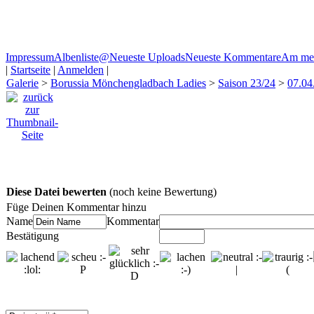
Impressum
Albenliste
@
Neueste Uploads
Neueste Kommentare
Am mei
|
Startseite
|
Anmelden
|
Galerie
>
Borussia Mönchengladbach Ladies
>
Saison 23/24
>
07.04
Diese Datei bewerten
(noch keine Bewertung)
Füge Deinen Kommentar hinzu
Name
Kommentar
Bestätigung